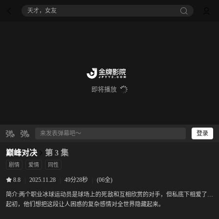
八仙！
即将播放
登录
巅峰对决
第 3 集
剧情
爱情
同性
|
2025.11.28
|
49分28秒
|
(06全)
8.8
简介:
两个职业冰球运动员是球场上的死敌和互相欣赏的对手，但私底下相爱了，
起初，他们想把这段让人困惑的复杂感情对全世界隐藏起来。