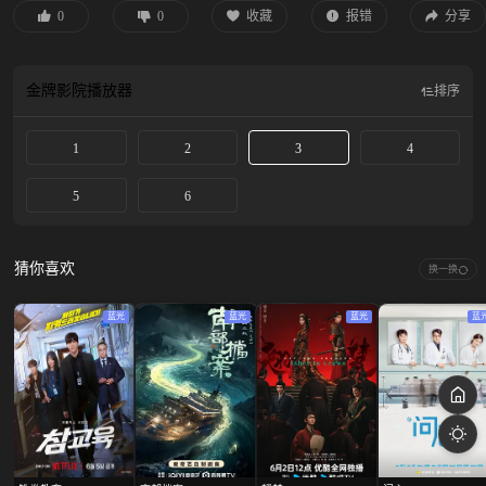
0
0
收藏
报错
分享
金牌影院
播放器
排序
1
2
3
4
5
6
猜你喜欢
换一换
蓝光
蓝光
蓝光
蓝