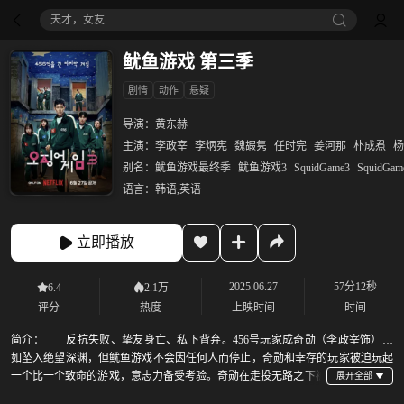
天才，女友
鱿鱼游戏 第三季
剧情
动作
悬疑
导演：
黄东赫
主演：
李政宰
李炳宪
魏嘏隽
任时完
姜河那
朴成焄
杨
别名：
鱿鱼游戏最终季
鱿鱼游戏3
SquidGame3
SquidGam
语言：
韩语,英语
立即播放
2025.06.27
57分12秒
6.4
2.1万
评分
热度
上映时间
时间
简介：
反抗失败、挚友身亡、私下背弃。456号玩家成奇勋（李政宰饰）宛
如坠入绝望深渊，但鱿鱼游戏不会因任何人而停止，奇勋和幸存的玩家被迫玩起
一个比一个致命的游戏，意志力备受考验。奇勋在走投无路之下被
迫做出重要抉择，而他们每一轮的选择就如骨牌般，一步步推向更严重的后果。