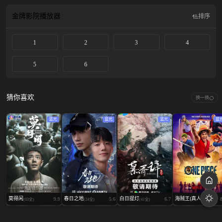
与此同时，黄仁昊（李秉宪饰）重回“负责人”岗位，接待来历成谜的贵宾，弟弟
黄俊昊（魏嘏隽饰）则继续寻找神秘的游戏岛，浑然不知队上早有叛徒。奇勋能
金牌影院
播放器
排序
够做出正确的决定吗？还是信念终究会被负责人击溃呢？
1
2
3
4
5
6
猜你喜欢
换一换
蓝光
蓝光
蓝光
蓝
莫得闲
春日之地
白日提灯
海贼王(真人...
9.9
5.6
6.7
(03全)
(24全)
(41全)
(08全)