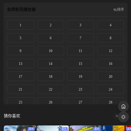
靖，他逼她离开了藤城，配合警方抓捕嫌犯。多年后，陈异经营着一家台球厅，
苗靖则为了好运物流的审计工作回到藤城。两人重逢，陈异因当年纵火案，对好
金牌影院
播放器
排序
运老板张宾早就心存警惕，试图阻止苗靖前去工作未果。张宾的走私生意逐渐暴
露，为保护苗靖，陈异只能以身入局，两人并肩作战，配合警方对抗张宾。最
1
2
3
4
终，张宾及其同伙受到法律制裁。身受重伤的陈异向苗靖告白，两人终成眷属。
该剧改编自小说《野狗骨头》。
5
6
7
8
9
10
11
12
13
14
15
16
17
18
19
20
21
22
23
24
25
26
27
28
29
30
31
32
猜你喜欢
换一换
蓝光
蓝光
蓝光
蓝