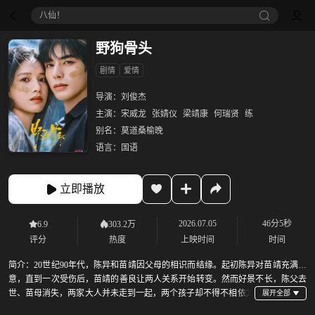
八仙！
野狗骨头
剧情
爱情
导演：
刘俊杰
主演：
宋威龙
张婧仪
梁靖康
何瑞贤
练
别名：
莫道桑榆晚
语言：
国语
立即播放
2026.07.05
46分5秒
6.9
303.2万
评分
热度
上映时间
时间
简介：
20世纪90年代，陈异和苗靖因父母的相识而结缘。起初陈异对苗靖充满敌
意，直到一次受伤后，苗靖的善良让两人关系开始转变。然而好景不长，陈父去
世、苗母消失，两家大人并未走到一起，两个孩子却不得不相依为
命。来到大学，苗靖勇敢告白，陈异却被卷入纵火案，成为关键证人，为保护苗