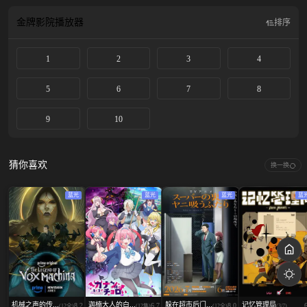
金牌影院
播放器
排序
1
2
3
4
5
6
7
8
9
10
猜你喜欢
换一换
蓝光
蓝光
蓝光
蓝
机械之声的传...
迦楠大人的白...
躲在超市后门...
记忆管理局
8.2
6.7
8.0
(12全)
(12集)
(12全)
(3/7)