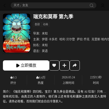
天才，女友
瑞克和莫蒂 第九季
喜剧
动画
导演：
未知
主演：
伊恩·卡多尼
哈利·贝尔登
萨拉·乔克
克里斯·帕内
别名：
未知
语言：
英语
立即播放
2026.05.24
22分13秒
9.3
6.4万
评分
热度
上映时间
时间
简介：
《瑞克和莫蒂》回归啦，宝贝！第九季全是精品。没有 AI 垃圾！只有顶
级有机垃圾，由真正的人类制作，他们身上还有背毛和囊肿之类的真实人类特
征。请务必观看，否则我们就会白白冷落家人。