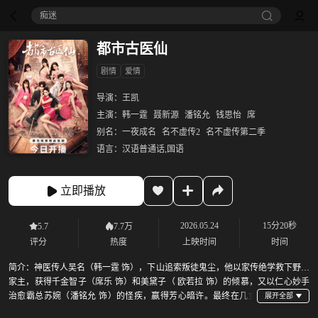
痴迷
都市古医仙
剧情
爱情
导演：
王凯
主演：
韩一霆
聂新源
潘铭允
钱思怡
席
别名：
一夜成名
名不虚传2
名不虚传第二季
语言：
汉语普通话,国语
立即播放
2026.05.24
15分20秒
5.7
7.7万
评分
热度
上映时间
时间
简介：
神医传人吴名（韩一霆 饰），下山追索叛徒鬼尘，他以家传绝学救下野田
家主，获得千金智子（席乐 饰）和美黛子（ 欧若拉 饰）的倾慕，又以仁心妙手
治愈霸总苏婉（潘铭允 饰）的怪疾，赢得芳心暗许。最终在几女
共同协助下击杀了叛徒鬼尘，最终，吴名与众女携手悬壶济世。