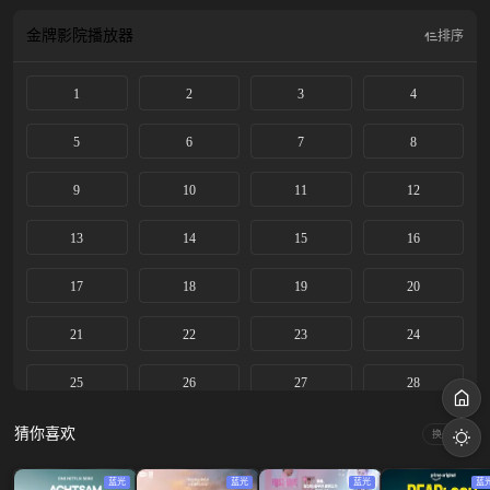
异，民众的饮茶习惯也在发生改变。近些年“金玉茗”的生意大不如前，表面风光
无限的经家，早已金玉其外败絮其中，不仅“金玉茗”岌岌可危，经家人更是四分
金牌影院
播放器
排序
五裂。金四喜帮助经坎坐稳掌事之位，屡次帮经坎化险为夷，二人真正在内心互
相认可接纳。
1
2
3
4
5
6
7
8
9
10
11
12
13
14
15
16
17
18
19
20
21
22
23
24
25
26
27
28
29
30
31
32
猜你喜欢
换一换
蓝光
蓝光
蓝光
蓝