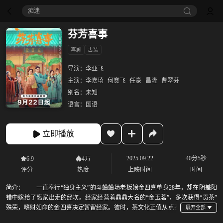
痴迷
芬芳喜事
喜剧
古装
导演：
李亚飞
主演：
李嘉琦
何赛飞
任豪
昌隆
曹翠芬
别名：
未知
语言：
国语
立即播放
2025.09.22
40分5秒
6.9
4万
评分
热度
上映时间
时间
简介：
一直奉行“独身主义”的斗蛐蛐场老板娘金四喜单身28年，却在阴差阳
错中嫁给了离家出走的经坎。经家经营着鼎鼎大名的“金玉茗”，多次获得“贡茶”
殊荣，嗜财如命的金四喜决定暂留经家。彼时，茶文化正值从点茶
到散茶的过渡时期，废团改散后茶叶进入新的发展阶段，不仅制作方法日新月