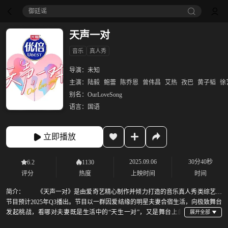
御廷谣‎
天声一对
音乐
真人秀
导演：
未知
主演：
陆毅
鲍蕾
陈乔恩
曾伟昌
艾热
孜巴
黄子韬
徐
别名：
OurLoveSong
语言：
国语
立即播放
2025.09.06
30分40秒
6.2
1130
评分
热度
上映时间
时间
简介：
《天声一对》是由爱奇艺精心制作并倾力打造的音乐真人秀类综艺，
节目预计2025年Q3播出。节目以一群因爱结缘的明星夫妻合宿生活，向极致舞台
发起桃战，看哪对夫妻既是生活中的“天生一对”，又是舞台上的
“天声一对”!看每对夫妻如何在生活与事业间切换身份，磨合相处之道，创造“舞