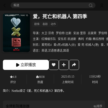
痴迷
爱，死亡和机器人 第四季
剧情
喜剧
动作
导演：
大卫·芬奇
罗伯特·比斯
安迪·里昂
吕寅荣
罗伯特
主演：
红辣椒乐队
安东尼·凯迪斯
弗利
约翰·弗拉西特
别名：
爱死机4
爱x死x机器人(台)
爱·死·机械人(港)
爱、
语言：
英语,汉语普通话,国语
立即播放
2025.05.15
15分29秒
4.8
8038
评分
热度
上映时间
时间
简介：
Netflix续订《爱，死亡和机器人》第四季。
金牌影院
播放器
排序