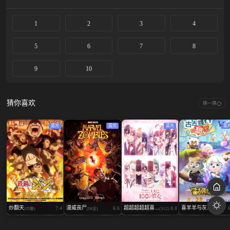
1
2
3
4
5
6
7
8
9
10
猜你喜欢
换一换
蓝光
蓝光
蓝光
蓝
炒翻天
漫威丧尸
超超超超超喜...
喜羊羊与灰...
7.4
6.6
8.8
(05集)
(04全)
(5/12)
(14/60)