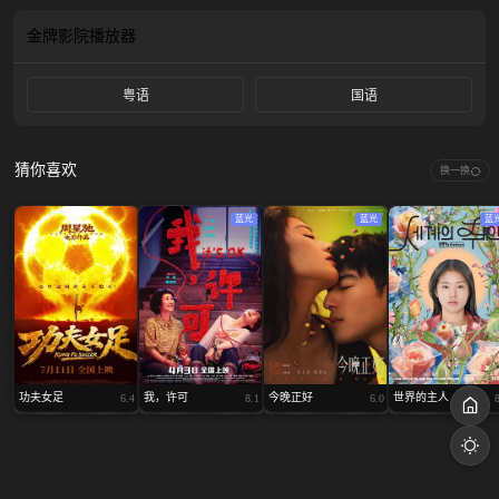
电影《王牌对王牌》。
金牌影院
播放器
粤语
国语
猜你喜欢
换一换
蓝光
蓝光
蓝
功夫女足
我，许可
今晚正好
世界的主人
6.4
8.1
6.0