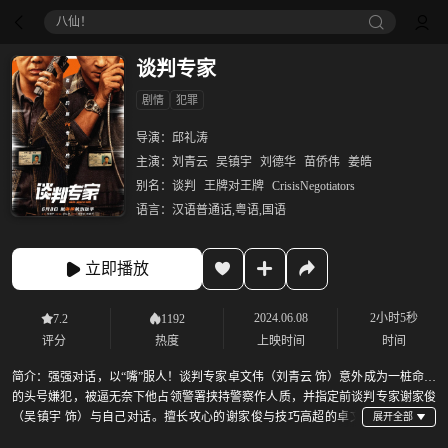
八仙！
谈判专家
剧情
犯罪
导演：
邱礼涛
主演：
刘青云
吴镇宇
刘德华
苗侨伟
姜皓
别名：
谈判
王牌对王牌
CrisisNegotiators
语言：
汉语普通话,粤语,国语
立即播放
2024.06.08
2小时5秒
7.2
1192
评分
热度
上映时间
时间
简介：
强强对话，以“嘴”服人！谈判专家卓文伟（刘青云 饰）意外成为一桩命案
的头号嫌犯，被逼无奈下他占领警署挟持警察作人质，并指定前谈判专家谢家俊
（吴镇宇 饰）与自己对话。擅长攻心的谢家俊与技巧高超的卓文
伟反复拉锯，唇枪舌战间，两人的立场与心态逐渐发生改变…… 本片改编自美国